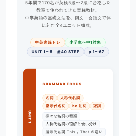
5年間で170名が英検5級〜2級に合格した
教室で使われてきた実践教材。
中学英語の基礎文法を、例文・会話文で体
に刻む全4ユニット構成。
中英実践トレ
小学生〜中1対象
UNIT 1〜5 全40 STEP
p.1〜67
GRAMMAR FOCUS
名詞
人称代名詞
指示代名詞
be 動詞
冠詞
UNIT 1
様々な名詞の種類
人称代名詞の理解と使い分け
指示代名詞 This / That の違い