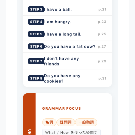
I have a ball.
STEP 3
p.21
I am hungry.
STEP 4
p.23
I have a long tail.
STEP 5
p.25
Do you have a fat cow?
STEP 6
p.27
I don’t have any
STEP 7
p.29
friends.
Do you have any
STEP 8
p.31
cookies?
GRAMMAR FOCUS
名詞
疑問詞
一般動詞
What / How を使った疑問文