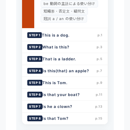
be 動詞の主語による使い分け
短縮形・否定文・疑問文
冠詞 a / an の使い分け
This is a dog.
STEP 1
p.1
What is this?
STEP 2
p.3
That is a ladder.
STEP 3
p.5
Is this(that) an apple?
STEP 4
p.7
This is Tom.
STEP 5
p.9
Is that your boat?
STEP 6
p.11
Is he a clown?
STEP 7
p.13
Is that Tom?
STEP 8
p.15