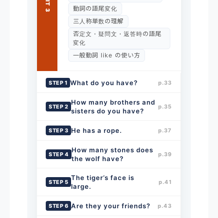
UNIT 3
動詞の語尾変化
三人称単数の理解
否定文・疑問文・返答時の語尾
変化
一般動詞 like の使い方
What do you have?
STEP 1
p.33
How many brothers and
STEP 2
p.35
sisters do you have?
He has a rope.
STEP 3
p.37
How many stones does
STEP 4
p.39
the wolf have?
The tiger’s face is
STEP 5
p.41
large.
Are they your friends?
STEP 6
p.43