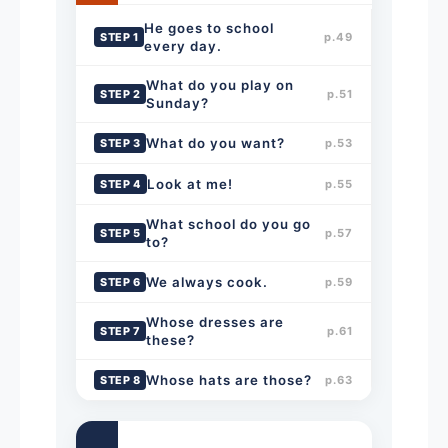
He goes to school
STEP 1
p.49
every day.
What do you play on
STEP 2
p.51
Sunday?
What do you want?
STEP 3
p.53
Look at me!
STEP 4
p.55
What school do you go
STEP 5
p.57
to?
We always cook.
STEP 6
p.59
Whose dresses are
STEP 7
p.61
these?
Whose hats are those?
STEP 8
p.63