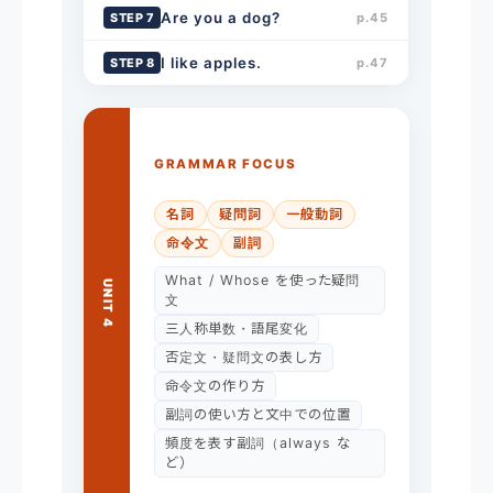
Are you a dog?
STEP 7
p.45
I like apples.
STEP 8
p.47
GRAMMAR FOCUS
名詞
疑問詞
一般動詞
命令文
副詞
What / Whose を使った疑問
UNIT 4
文
三人称単数・語尾変化
否定文・疑問文の表し方
命令文の作り方
副詞の使い方と文中での位置
頻度を表す副詞（always な
ど）